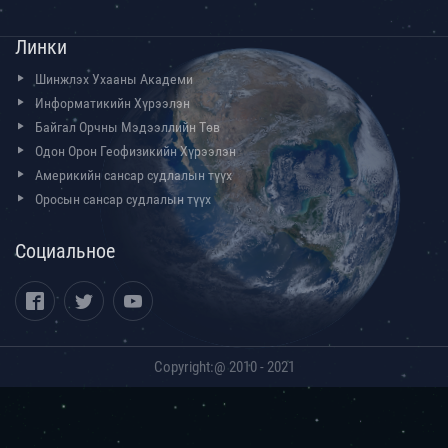
Линки
Шинжлэх Ухааны Академи
Информатикийн Хүрээлэн
Байгал Орчны Мэдээллийн Төв
Одон Орон Геофизикийн Хүрээлэн
Америкийн сансар судлалын түүх
Оросын сансар судлалын түүх
Социальное
Copyright:@ 2010 - 2021