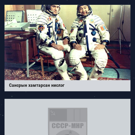
Сансрын хамтарсан нислэг