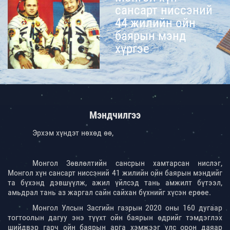
сансарт ниссэний
44 жилийн ойн
баярын мэнд
хүргэе
Мэндчилгээ
Эрхэм хүндэт нөхөд өө,
Монгол Зөвлөлтийн сансрын хамтарсан нислэг,
Монгол хүн сансарт ниссэний 41 жилийн ойн баярын мэндийг
та бүхэнд дэвшүүлж, ажил үйлсэд тань амжилт бүтээл,
амьдрал тань аз жаргал сайн сайхан бүхнийг хүсэн ерөөе.
Монгол Улсын Засгийн газрын 2020 оны 160 дугаар
тогтоолын дагуу энэ түүхт ойн баярын өдрийг тэмдэглэх
шийдвэр гарч ойн баярын арга хэмжээг улс орон даяар