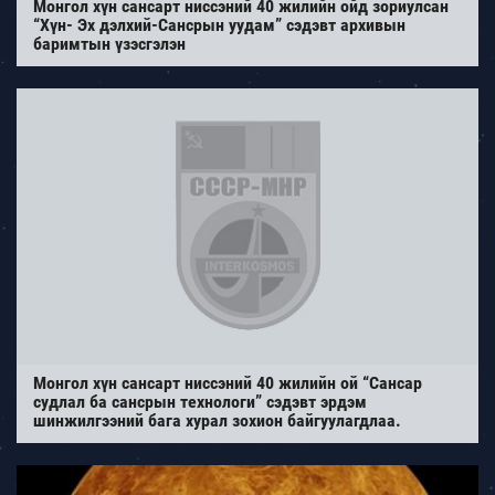
Монгол хүн сансарт ниссэний 40 жилийн ойд зориулсан
“Хүн- Эх дэлхий-Сансрын уудам” сэдэвт архивын
баримтын үзэсгэлэн
Монгол хүн сансарт ниссэний 40 жилийн ой “Cансар
судлал ба сансрын технологи” сэдэвт эрдэм
шинжилгээний бага хурал зохион байгуулагдлаа.