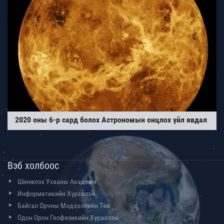
2020 оны 6-р сард болох Астрономын онцлох үйл явдал
Вэб холбоос
Шинжлэх Ухааны Академи
Информатикийн Хүрээлэн
Байгал Орчны Мэдээллийн Төв
Одон Орон Геофизикийн Хүрээлэн