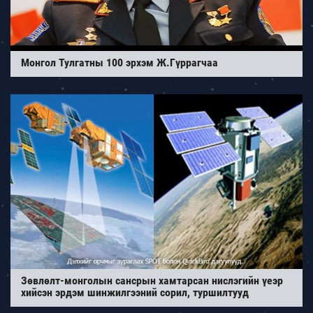
Монгол Тулгатны 100 эрхэм Ж.Гүррагчаа
Зөвлөлт-монголын сансрын хамтарсан нислэгийн үеэр
хийсэн эрдэм шинжилгээний сорил, туршилтууд