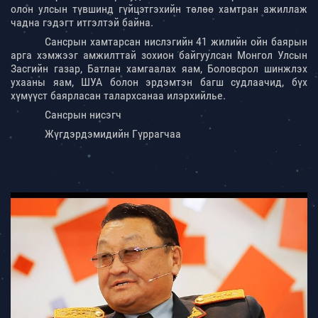
олон улсын түвшинд гүйцэтгэхийн төлөө хамтран ажиллаж
чадна гэдэгт итгэлтэй байна.
Сансрын хамтарсан нислэгийн 41 жилийн ойн баярын
арга хэмжээг амжилттай зохион байгуулсан Монгол Улсын
Засгийн газар, Батлан хамгаалах яам, Боловсрол шинжлэх
ухааны яам, ШУА болон эрдэмтэн багш судлаачид, бүх
хүмүүст баярласан талархсанаа илэрхийлье.
Сансрын нисэгч
Жүгдэрдэмидийн Гүррагчаа