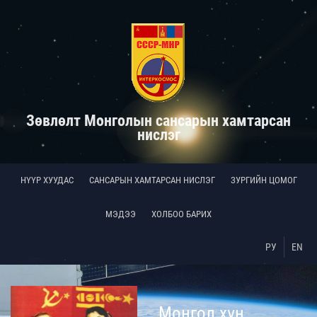
Зөвлөлт Монголын сансарын хамтарсан
нислэг
НҮҮР ХУУДАС
САНСАРЫН ХАМТАРСАН НИСЛЭГ
ЗУРГИЙН ЦОМОГ
МЭДЭЭ
ХОЛБОО БАРИХ
РУ
EN
Монгол хүн