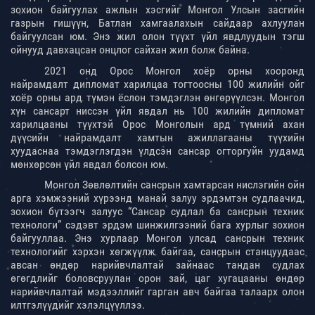
зохион байгуулах ажлын хэсгийг Монгол Улсын засгийн
газрын гишүүн, Батлан хамгаалахын сайдаар ахлуулан
байгуулсан юм. Энэ жил олон түүхт үйл явдлуудын тэгш
ойнууд давхацсан онцлог сайхан жил болж байна.
2021 онд Орос Монгол хоёр орны хооронд
найрамдалт дипломат харилцаа тогтоосны 100 жилийн ойг
хоёр орны ард түмэн ёслон тэмдэглэн өнгөрүүлсэн. Монгол
хүн сансарт ниссэн үйл явдал нь 100 жилийн дипломат
харилцааны түүхтэй Орос Монголын ард түмний ахан
дүүсийн найрамдалт хамтын ажиллагааны түүхийн
хуудаснаа тэмдэглэгдэн үлдсэн сансар огторгуйн уудамд
мөнхөрсөн үйл явдал болсон юм.
Монгол Зөвлөлтийн сансрын хамтарсан нислэгийн ойн
арга хэмжээний хүрээнд манай залуу эрдэмтэн судлаачид,
зохион бүтээгч залуус “Сансар судлал ба сансрын техник
технологи” сэдэвт эрдэм шинжилгээний бага хурлыг зохион
байгууллаа. Энэ хурлаар Монгол улсад сансрын техник
технологийг хэрхэн хөгжүүлж байгаа, сансрын станцуудаас
авсан өндөр нарийвчлалтай зайнаас тандан судлах
өгөгдлийг боловсруулан орон зай, цаг хугацааны өндөр
нарийвчлалтай мэдээллийг гарган авч байгаа талаарх олон
илтгэлүүдийг хэлэлцүүллээ.