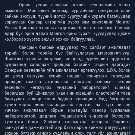
Орчин үеийн сансрын техник технологийн ололт
амжилтыг Монголын нийгэмд сурталчлан таниулсан олон
сайхан ажлууд, түүний дотор сургуулийн сурагч багачуудад
зориулсан Сансар огторгуйд хүрэх зам хичээлийг Монгол
Улсын Шинжлэх ухааны академиас бэлтгэн сансрын баярын
өдөр бүх орон даяар Монгол орны сурагч хүүхдүүдэд цахим
хэлбэрээр хүргэх ажлыг зохион байгууллаа.
Сансрын баярын өдрүүдээр тус салбарт ажилладаг
төрийн болон төрийн бус байгууллагын мэргэжилтнүүд,
Шинжлэх ухааны академи, их дээд сургуулийн эрдэмтэн
судлаачид харилцан ярилцаж Засгийн газрын дэргэдэх
Сансрын зөвлөлийн үйл ажиллагааг өргөжүүлэх, ШУА, болон
их дээд сургууль хувийн хэвшил, сонирхогч талуудын
оролцоо хамтын ажиллагааг хангасан сансрын техник
технологи хөгжүүлэх үндэсний лабораторийг шинээр
баригдаж буй Шинжлэх ухаан инновацийн кластерийн төвд
байгуулах талаар санал бодлоо солилцлоо. Бид бүгдээрээ
хүчин чадал нөөц бололцоогоо нэгтгэн, нэг зүгт чиглэн
хичээн ажиллавал ойрын ирээдүйд сансар судлалын
лабораторитой, дадлага туршлагатай үндэсний боловсон
хүчинтэй болж Засгийн газрынхаа нэгдсэн бодлого,
санхүүгийн дэмжлэгтэйгээр бага оврын хиймэл дагуулуудыг
зохион бүтээж сансар судлалын олон талт үйл ажиллагааг