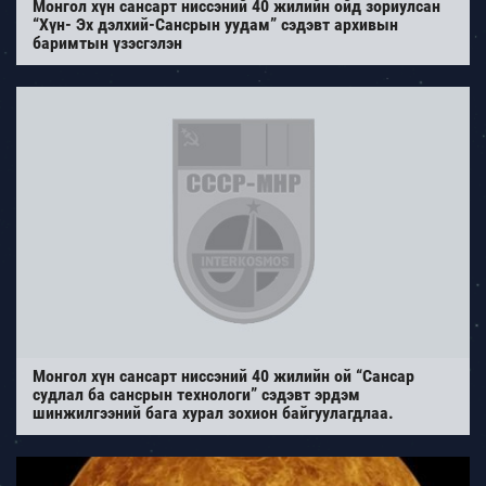
Монгол хүн сансарт ниссэний 40 жилийн ойд зориулсан
“Хүн- Эх дэлхий-Сансрын уудам” сэдэвт архивын
баримтын үзэсгэлэн
Монгол хүн сансарт ниссэний 40 жилийн ой “Cансар
судлал ба сансрын технологи” сэдэвт эрдэм
шинжилгээний бага хурал зохион байгуулагдлаа.