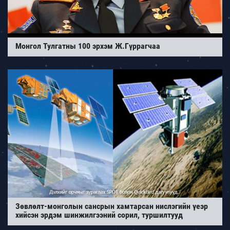
Монгол Тулгатны 100 эрхэм Ж.Гүррагчаа
Зөвлөлт-монголын сансрын хамтарсан нислэгийн үеэр
хийсэн эрдэм шинжилгээний сорил, туршилтууд