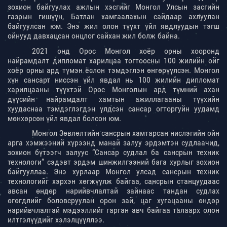
зохион байгуулах ажлын хэсгийг Монгол Улсын засгийн
газрын гишүүн, Батлан хамгаалахын сайдаар ахлуулан
байгуулсан юм. Энэ жил олон түүхт үйл явдлуудын тэгш
ойнууд давхацсан онцлог сайхан жил болж байна.
2021 онд Орос Монгол хоёр орны хооронд
найрамдалт дипломат харилцаа тогтоосны 100 жилийн ойг
хоёр орны ард түмэн ёслон тэмдэглэн өнгөрүүлсэн. Монгол
хүн сансарт ниссэн үйл явдал нь 100 жилийн дипломат
харилцааны түүхтэй Орос Монголын ард түмний ахан
дүүсийн найрамдалт хамтын ажиллагааны түүхийн
хуудаснаа тэмдэглэгдэн үлдсэн сансар огторгуйн уудамд
мөнхөрсөн үйл явдал болсон юм.
Монгол Зөвлөлтийн сансрын хамтарсан нислэгийн ойн
арга хэмжээний хүрээнд манай залуу эрдэмтэн судлаачид,
зохион бүтээгч залуус “Сансар судлал ба сансрын техник
технологи” сэдэвт эрдэм шинжилгээний бага хурлыг зохион
байгууллаа. Энэ хурлаар Монгол улсад сансрын техник
технологийг хэрхэн хөгжүүлж байгаа, сансрын станцуудаас
авсан өндөр нарийвчлалтай зайнаас тандан судлах
өгөгдлийг боловсруулан орон зай, цаг хугацааны өндөр
нарийвчлалтай мэдээллийг гарган авч байгаа талаарх олон
илтгэлүүдийг хэлэлцүүллээ.