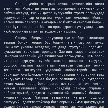
Орчин үеийн сансрын техник технологийн ололт
амжилтыг Монголын нийгэмд сурталчлан таниулсан олон
сайхан ажлууд, түүний дотор сургуулийн сурагч багачуудад
зориулсан Сансар огторгуйд хүрэх зам хичээлийг Монгол
Улсын Шинжлэх ухааны академиас бэлтгэн сансрын баярын
өдөр бүх орон даяар Монгол орны сурагч хүүхдүүдэд цахим
хэлбэрээр хүргэх ажлыг зохион байгууллаа.
Сансрын баярын өдрүүдээр тус салбарт ажилладаг
төрийн болон төрийн бус байгууллагын мэргэжилтнүүд,
Шинжлэх ухааны академи, их дээд сургуулийн эрдэмтэн
судлаачид харилцан ярилцаж Засгийн газрын дэргэдэх
Сансрын зөвлөлийн үйл ажиллагааг өргөжүүлэх, ШУА, болон
их дээд сургууль хувийн хэвшил, сонирхогч талуудын
оролцоо хамтын ажиллагааг хангасан сансрын техник
технологи хөгжүүлэх үндэсний лабораторийг шинээр
баригдаж буй Шинжлэх ухаан инновацийн кластерийн төвд
байгуулах талаар санал бодлоо солилцлоо. Бид бүгдээрээ
хүчин чадал нөөц бололцоогоо нэгтгэн, нэг зүгт чиглэн
хичээн ажиллавал ойрын ирээдүйд сансар судлалын
лабораторитой, дадлага туршлагатай үндэсний боловсон
хүчинтэй болж Засгийн газрынхаа нэгдсэн бодлого,
санхүүгийн дэмжлэгтэйгээр бага оврын хиймэл дагуулуудыг
зохион бүтээж сансар судлалын олон талт үйл ажиллагааг