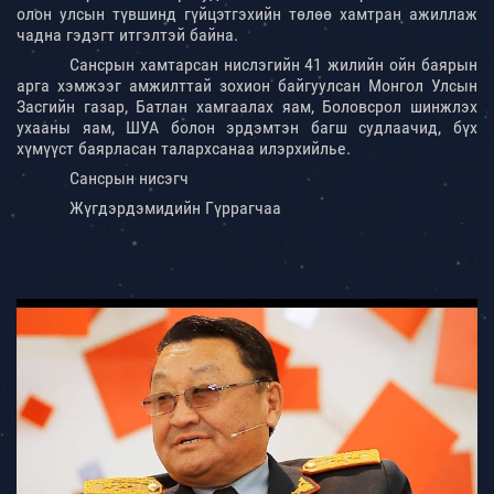
олон улсын түвшинд гүйцэтгэхийн төлөө хамтран ажиллаж
чадна гэдэгт итгэлтэй байна.
Сансрын хамтарсан нислэгийн 41 жилийн ойн баярын
арга хэмжээг амжилттай зохион байгуулсан Монгол Улсын
Засгийн газар, Батлан хамгаалах яам, Боловсрол шинжлэх
ухааны яам, ШУА болон эрдэмтэн багш судлаачид, бүх
хүмүүст баярласан талархсанаа илэрхийлье.
Сансрын нисэгч
Жүгдэрдэмидийн Гүррагчаа