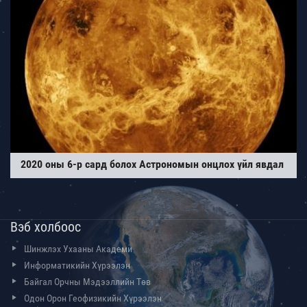
2020 оны 6-р сард болох Астрономын онцлох үйл явдал
Вэб холбоос
Шинжлэх Ухааны Академи
Информатикийн Хүрээлэн
Байгал Орчны Мэдээллийн Төв
Одон Орон Геофизикийн Хүрээлэн