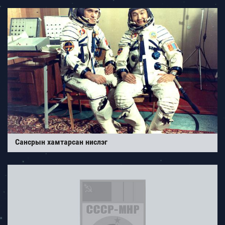
Сансрын хамтарсан нислэг