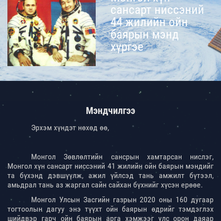
сансарт ниссэний
44 жилийн ойн
баярын мэнд
хүргэе
Мэндчилгээ
Эрхэм хүндэт нөхөд өө,
Монгол Зөвлөлтийн сансрын хамтарсан нислэг,
Монгол хүн сансарт ниссэний 41 жилийн ойн баярын мэндийг
та бүхэнд дэвшүүлж, ажил үйлсэд тань амжилт бүтээл,
амьдрал тань аз жаргал сайн сайхан бүхнийг хүсэн ерөөе.
Монгол Улсын Засгийн газрын 2020 оны 160 дугаар
тогтоолын дагуу энэ түүхт ойн баярын өдрийг тэмдэглэх
шийдвэр гарч ойн баярын арга хэмжээг улс орон даяар