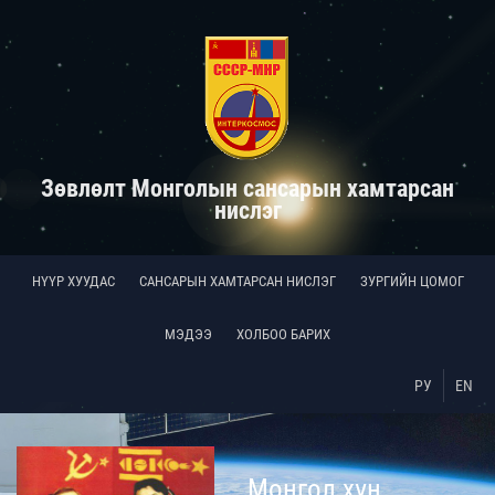
Зөвлөлт Монголын сансарын хамтарсан
нислэг
НҮҮР ХУУДАС
САНСАРЫН ХАМТАРСАН НИСЛЭГ
ЗУРГИЙН ЦОМОГ
МЭДЭЭ
ХОЛБОО БАРИХ
РУ
EN
Монгол хүн